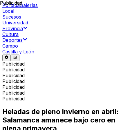
Publicidad
Publicidad
Portada
Galerías
Local
Sucesos
Universidad
Provincia
Cultura
Deportes
Campo
Castilla y León
Publicidad
Publicidad
Publicidad
Publicidad
Publicidad
Publicidad
Publicidad
Heladas de pleno invierno en abril:
Salamanca amanece bajo cero en
plena primavera