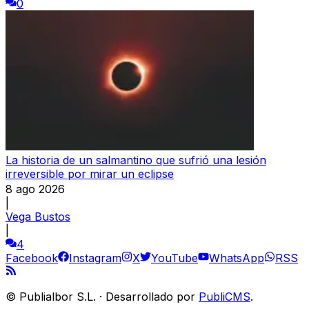
0
La historia de un salmantino que sufrió una lesión
irreversible por mirar un eclipse
8 ago 2026
|
Vega Bustos
|
4
Facebook
Instagram
X
YouTube
WhatsApp
RSS
©
Publialbor S.L.
·
Desarrollado por
PubliCMS
.