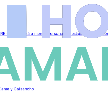
RE que afectará a menos personal del estipulado inicialme
Éjeme y Galisancho