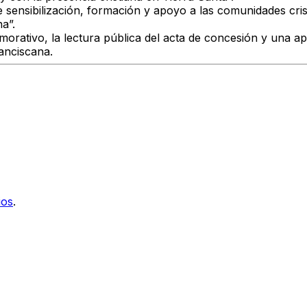
de sensibilización, formación y apoyo a las comunidades cr
a”.
orativo, la lectura pública del acta de concesión y una a
ranciscana.
ios
.