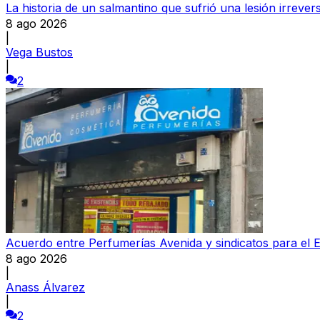
La historia de un salmantino que sufrió una lesión irrever
8 ago 2026
|
Vega Bustos
|
2
Acuerdo entre Perfumerías Avenida y sindicatos para el E
8 ago 2026
|
Anass Álvarez
|
2