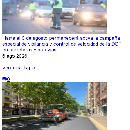
Hasta el 9 de agosto permanecerá activa la campaña
especial de vigilancia y control de velocidad de la DGT
en carreteras y autovías
6 ago 2026
|
Verónica Tapia
|
0