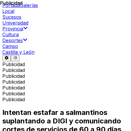
Publicidad
Publicidad
Portada
Galerías
Local
Sucesos
Universidad
Provincia
Cultura
Deportes
Campo
Castilla y León
Publicidad
Publicidad
Publicidad
Publicidad
Publicidad
Publicidad
Publicidad
Intentan estafar a salmantinos
suplantando a DIGI y comunicando
cortes de servicios de 60 a 90 días