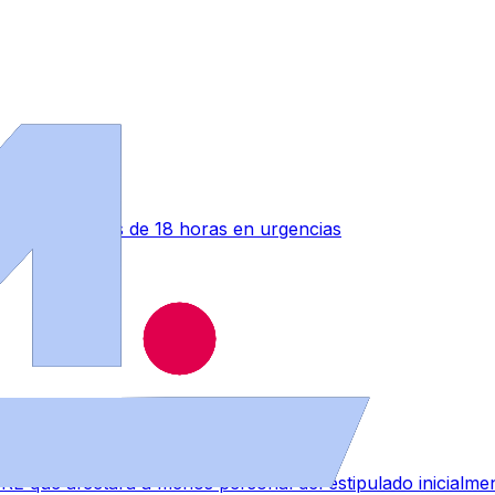
ono" tras más de 18 horas en urgencias
RE que afectará a menos personal del estipulado inicialme