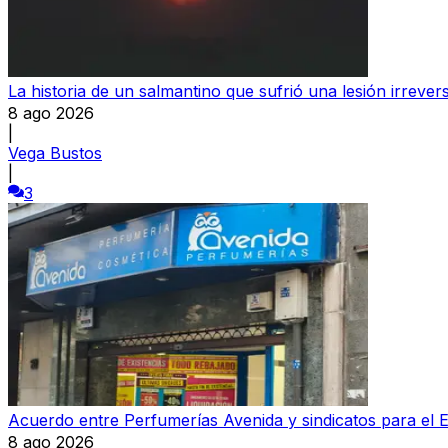
La historia de un salmantino que sufrió una lesión irrever
8 ago 2026
|
Vega Bustos
|
3
Acuerdo entre Perfumerías Avenida y sindicatos para el E
8 ago 2026