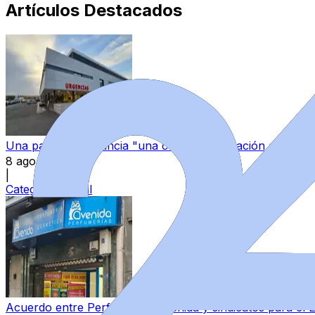
Artículos Destacados
Una paciente denuncia "una continua sensación de aband
8 ago 2026
|
Categoría:
Local
Acuerdo entre Perfumerías Avenida y sindicatos para el E