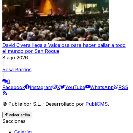
David Civera llega a Valdelosa para hacer bailar a todo
el mundo por San Roque
8 ago 2026
|
Rosa Barrios
|
0
Facebook
Instagram
X
YouTube
WhatsApp
RSS
©
Publialbor S.L.
·
Desarrollado por
PubliCMS
.
Volver arriba
Secciones
Galerías