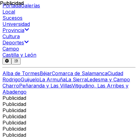
Publicidad
Publicidad
Portada
Galerías
Local
Sucesos
Universidad
Provincia
Cultura
Deportes
Campo
Castilla y León
Alba de Tormes
Béjar
Comarca de Salamanca
Ciudad
Rodrigo
Guijuelo
La Armuña
La Sierra
Ledesma y Campo
Charro
Peñaranda y Las Villas
Vitigudino, Las Arribes y
Abadengo
Publicidad
Publicidad
Publicidad
Publicidad
Publicidad
Publicidad
Publicidad