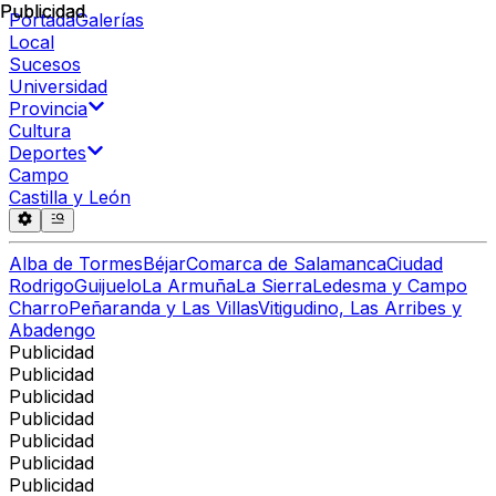
Publicidad
Publicidad
Portada
Galerías
Local
Sucesos
Universidad
Provincia
Cultura
Deportes
Campo
Castilla y León
Alba de Tormes
Béjar
Comarca de Salamanca
Ciudad
Rodrigo
Guijuelo
La Armuña
La Sierra
Ledesma y Campo
Charro
Peñaranda y Las Villas
Vitigudino, Las Arribes y
Abadengo
Publicidad
Publicidad
Publicidad
Publicidad
Publicidad
Publicidad
Publicidad