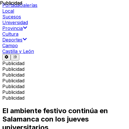
Publicidad
Publicidad
Portada
Galerías
Local
Sucesos
Universidad
Provincia
Cultura
Deportes
Campo
Castilla y León
Publicidad
Publicidad
Publicidad
Publicidad
Publicidad
Publicidad
Publicidad
El ambiente festivo continúa en
Salamanca con los jueves
universitarios