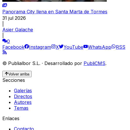
Panorama City llena en Santa Marta de Tormes
31 jul 2026
|
Asier Galache
|
0
Facebook
Instagram
X
YouTube
WhatsApp
RSS
©
Publialbor S.L.
·
Desarrollado por
PubliCMS
.
Volver arriba
Secciones
Galerías
Directos
Autores
Temas
Enlaces
Contacto