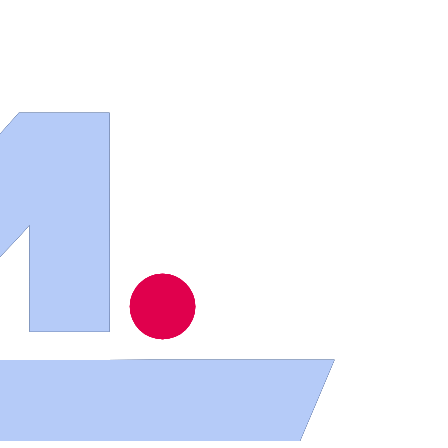
dina
io Helmántico