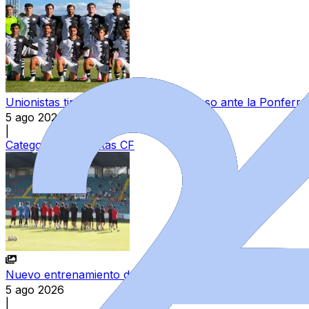
Unionistas tira de eficacia en el amistoso ante la Ponferra
5 ago 2026
|
Categoría:
Unionistas CF
Nuevo entrenamiento del Salamanca CF UDS en el estad
5 ago 2026
|