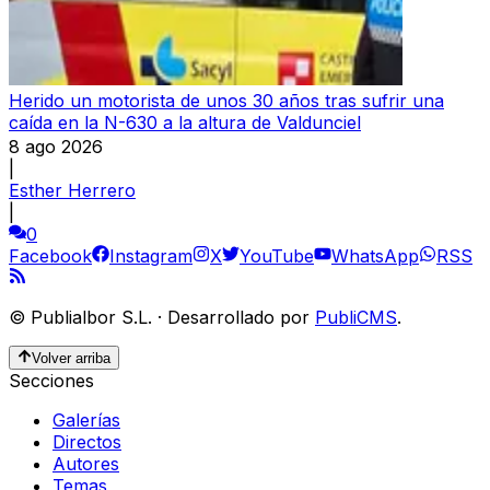
Herido un motorista de unos 30 años tras sufrir una
caída en la N-630 a la altura de Valdunciel
8 ago 2026
|
Esther Herrero
|
0
Facebook
Instagram
X
YouTube
WhatsApp
RSS
©
Publialbor S.L.
·
Desarrollado por
PubliCMS
.
Volver arriba
Secciones
Galerías
Directos
Autores
Temas