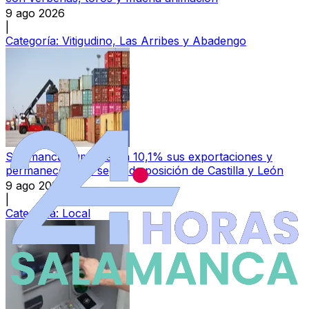
9 ago 2026
|
Categoría:
Vitigudino, Las Arribes y Abadengo
Salamanca aumenta un 10,1% sus exportaciones y
permanece en la segunda posición de Castilla y León
9 ago 2026
|
Categoría:
Local