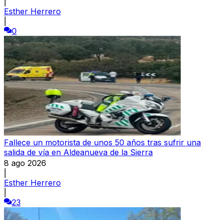
|
Esther Herrero
|
0
Fallece un motorista de unos 50 años tras sufrir una
salida de vía en Aldeanueva de la Sierra
8 ago 2026
|
Esther Herrero
|
23