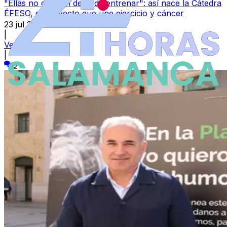
"Ellas no querían dejar de entrenar": así nace la Cátedra
ÉFESO, el proyecto que une ejercicio y cáncer
23 jul 2026
|
Vega Bustos
|
0