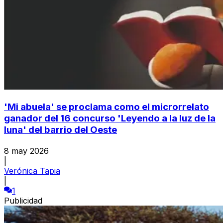
'Mi abuela' se proclama como el microrrelato
ganador del 16 concurso 'Leyendo a la luz de la
luna' del barrio del Oeste
8 may 2026
|
Verónica Tapia
|
1
Publicidad