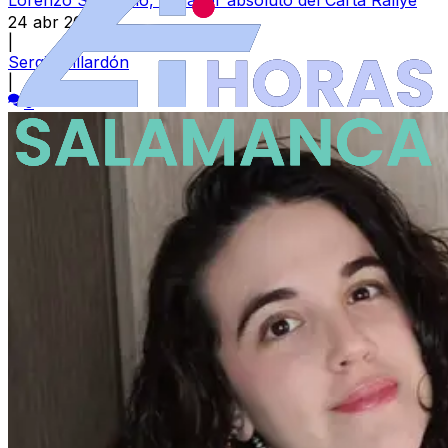
24 abr 2026
|
Sergio Villardón
|
0