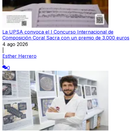
La UPSA convoca el I Concurso Internacional de
Composición Coral Sacra con un premio de 3.000 euros
4 ago 2026
|
Esther Herrero
|
0