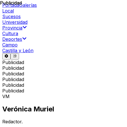
Publicidad
Publicidad
Portada
Galerías
Local
Sucesos
Universidad
Provincia
Cultura
Deportes
Campo
Castilla y León
Publicidad
Publicidad
Publicidad
Publicidad
Publicidad
Publicidad
VM
Verónica Muriel
Redactor.