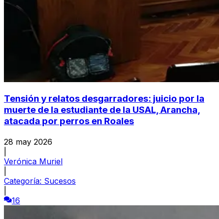
Tensión y relatos desgarradores: juicio por la
muerte de la estudiante de la USAL, Arancha,
atacada por perros en Roales
28 may 2026
|
Verónica Muriel
|
Categoría:
Sucesos
|
16