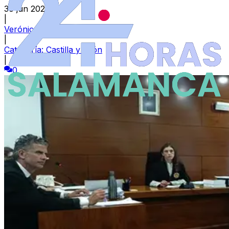
30 jun 2026
|
Verónica Muriel
|
Categoría:
Castilla y León
|
0