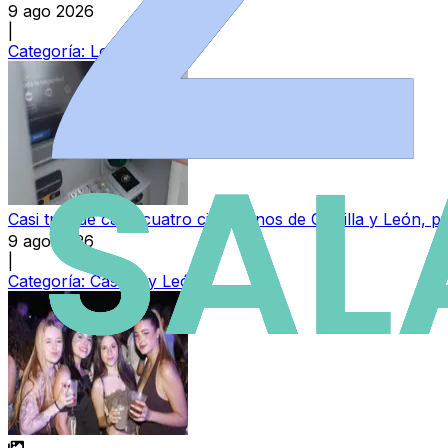
9 ago 2026
|
Categoría:
Local
Casi tres de cada cuatro ciudadanos de Castilla y León,
9 ago 2026
|
Categoría:
Castilla y León