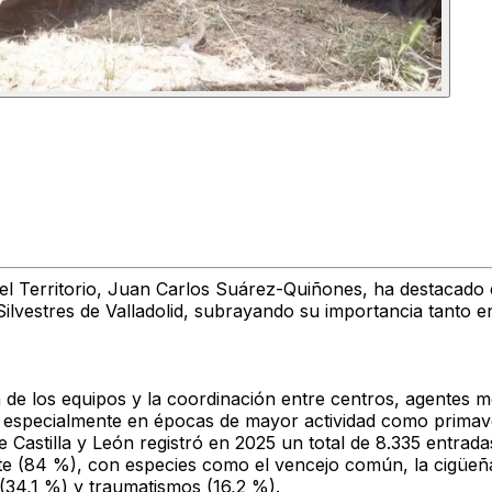
l Territorio, Juan Carlos Suárez-Quiñones, ha destacado e
ilvestres de Valladolid, subrayando su importancia tanto e
n de los equipos y la coordinación entre centros, agentes me
a, especialmente en épocas de mayor actividad como primav
e Castilla y León registró en 2025 un total de 8.335 entrad
te (84 %), con especies como el vencejo común, la cigüeña 
 (34,1 %) y traumatismos (16,2 %).