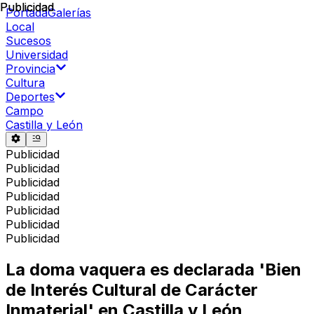
Publicidad
Publicidad
Portada
Galerías
Local
Sucesos
Universidad
Provincia
Cultura
Deportes
Campo
Castilla y León
Publicidad
Publicidad
Publicidad
Publicidad
Publicidad
Publicidad
Publicidad
La doma vaquera es declarada 'Bien
de Interés Cultural de Carácter
Inmaterial' en Castilla y León