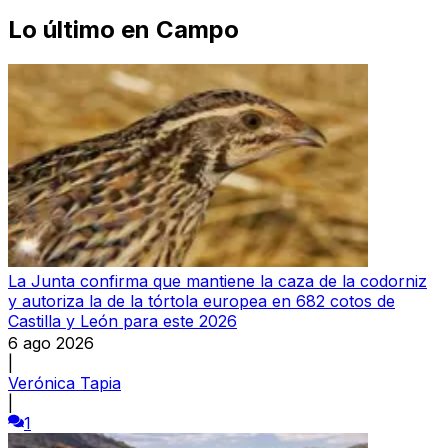
Lo último en
Campo
La Junta confirma que mantiene la caza de la codorniz
y autoriza la de la tórtola europea en 682 cotos de
Castilla y León para este 2026
6 ago 2026
|
Verónica Tapia
|
1