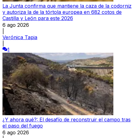
La Junta confirma que mantiene la caza de la codorniz
y autoriza la de la tórtola europea en 682 cotos de
Castilla y León para este 2026
6 ago 2026
|
Verónica Tapia
|
1
¿Y ahora qué?: El desafío de reconstruir el campo tras
el paso del fuego
6 ago 2026