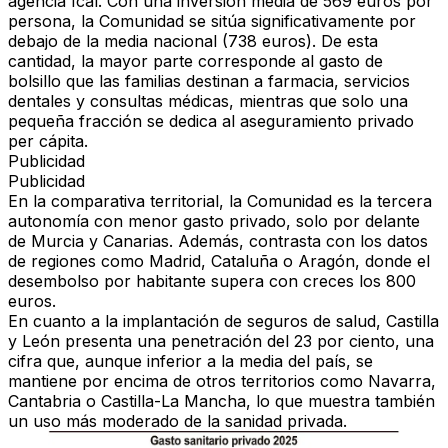
agencia Ical. Con
una inversión media de 569 euros por
persona
, la Comunidad se sitúa significativamente
por
debajo de la media naciona
l (738 euros). De esta
cantidad, la mayor parte corresponde al gasto de
bolsillo que las familias destinan a farmacia, servicios
dentales y consultas médicas, mientras que solo una
pequeña fracción se dedica al aseguramiento privado
per cápita.
Publicidad
Publicidad
En la comparativa territorial, la Comunidad es
la tercera
autonomía con menor gasto privado
, solo por delante
de Murcia y Canarias. Además, contrasta con los datos
de regiones como Madrid, Cataluña o Aragón, donde el
desembolso por habitante supera con creces los 800
euros.
En cuanto a la
implantación de seguros de salud
, Castilla
y León presenta una penetración
del 23 por ciento
, una
cifra que, aunque inferior a la media del país, se
mantiene por encima de otros territorios como Navarra,
Cantabria o Castilla-La Mancha, lo que muestra también
un
uso más moderado de la sanidad privada
.