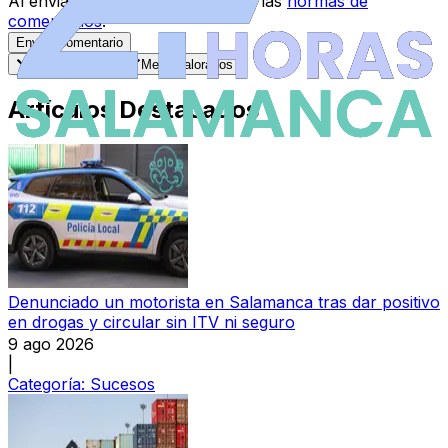
Al enviar tu comentario, aceptas las
normas de
comentarios
.
Enviar Comentario
Más recientes
Mejor valorados
Artículos Destacados
Denunciado un motorista en Salamanca tras dar positivo
en drogas y circular sin ITV ni seguro
9 ago 2026
|
Categoría:
Sucesos