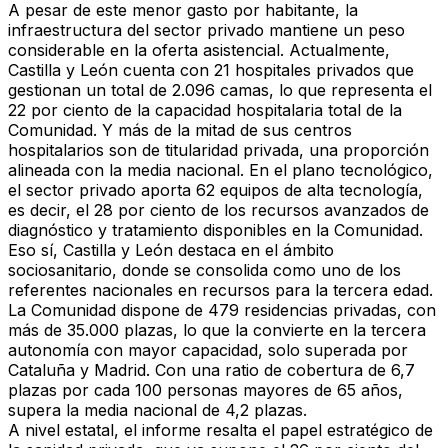
A pesar de este menor gasto por habitante, la
infraestructura del sector privado mantiene un peso
considerable en la
oferta asistencial
. Actualmente,
Castilla y León cuenta con
21 hospitales privados
que
gestionan un total de
2.096 camas
, lo que representa e
l
22 por ciento de la capacidad hospitalaria total d
e la
Comunidad. Y más de la mitad de sus centros
hospitalarios son de titularidad privada, una proporción
alineada con la media nacional. En el plano tecnológico,
el sector privado aporta
62 equipos de alta tecnología
,
es decir, el
28 por ciento de los recursos avanzados de
diagnóstico y tratamiento
disponibles en la Comunidad.
Eso sí,
Castilla y León destaca en el ámbito
sociosanitario
, donde se consolida como uno de los
referentes nacionales en
recursos para la tercera edad
.
La Comunidad dispone de
479 residencias privadas, con
más de 35.000 plazas, l
o que la convierte en la tercera
autonomía con mayor capacidad, solo superada por
Cataluña y Madrid. Con una ratio de cobertura de
6,7
plazas por cada 100 personas mayores de 65 años,
supera la media nacional de 4,2 plazas.
A nivel estatal, el informe resalta el
papel estratégico de