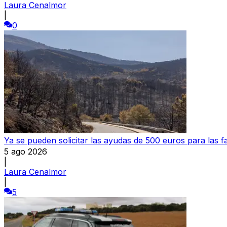
Laura Cenalmor
|
0
Ya se pueden solicitar las ayudas de 500 euros para las fa
5 ago 2026
|
Laura Cenalmor
|
5