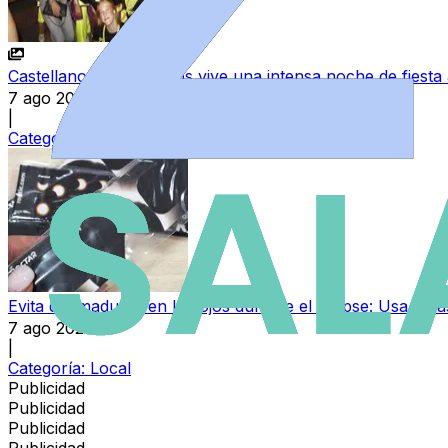
Castellanos de Moriscos vive una intensa noche de fiesta 
7 ago 2026
|
Categoría:
Salamanca de Noche
Evita quemaduras en los ojos durante el eclipse: Usa gafas
7 ago 2026
|
Categoría:
Local
Publicidad
Publicidad
Publicidad
Publicidad