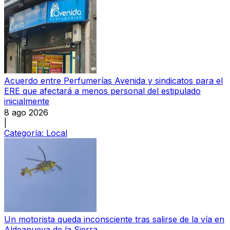
Acuerdo entre Perfumerías Avenida y sindicatos para el
ERE que afectará a menos personal del estipulado
inicialmente
8 ago 2026
|
Categoría:
Local
Un motorista queda inconsciente tras salirse de la vía en
Aldeanueva de la Sierra