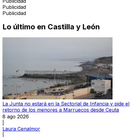
Publicidad
Publicidad
Publicidad
Lo último en
Castilla y León
La Junta no estará en la Sectorial de Infancia y pide el
retorno de los menores a Marruecos desde Ceuta
8 ago 2026
|
Laura Cenalmor
|