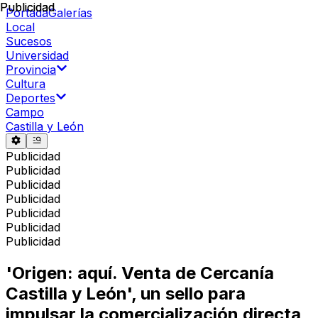
Publicidad
Publicidad
Portada
Galerías
Local
Sucesos
Universidad
Provincia
Cultura
Deportes
Campo
Castilla y León
Publicidad
Publicidad
Publicidad
Publicidad
Publicidad
Publicidad
Publicidad
'Origen: aquí. Venta de Cercanía
Castilla y León', un sello para
impulsar la comercialización directa