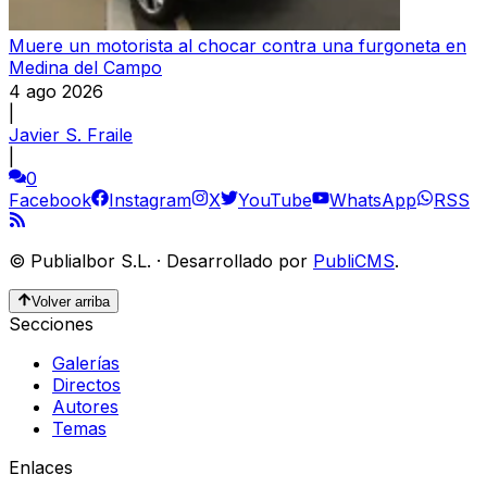
Muere un motorista al chocar contra una furgoneta en
Medina del Campo
4 ago 2026
|
Javier S. Fraile
|
0
Facebook
Instagram
X
YouTube
WhatsApp
RSS
©
Publialbor S.L.
·
Desarrollado por
PubliCMS
.
Volver arriba
Secciones
Galerías
Directos
Autores
Temas
Enlaces