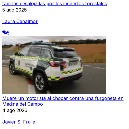
familias desalojadas por los incendios forestales
5 ago 2026
|
Laura Cenalmor
|
5
Muere un motorista al chocar contra una furgoneta en
Medina del Campo
4 ago 2026
|
Javier S. Fraile
|