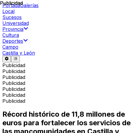
Publicidad
Publicidad
Portada
Galerías
Local
Sucesos
Universidad
Provincia
Cultura
Deportes
Campo
Castilla y León
Publicidad
Publicidad
Publicidad
Publicidad
Publicidad
Publicidad
Publicidad
Récord histórico de 11,8 millones de
euros para fortalecer los servicios de
las mancomunidades en Castilla y