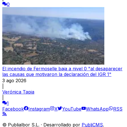
0
El incendio de Fermoselle baja a nivel 0 "al desaparecer
las causas que motivaron la declaración del IGR 1"
3 ago 2026
|
Verónica Tapia
|
1
Facebook
Instagram
X
YouTube
WhatsApp
RSS
©
Publialbor S.L.
·
Desarrollado por
PubliCMS
.