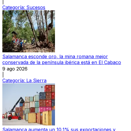
|
Categoría:
Sucesos
Salamanca esconde oro, la mina romana mejor
conservada de la península ibérica está en El Cabaco
9 ago 2026
|
Categoría:
La Sierra
Salamanca aumenta un 10,1% sus exportaciones y