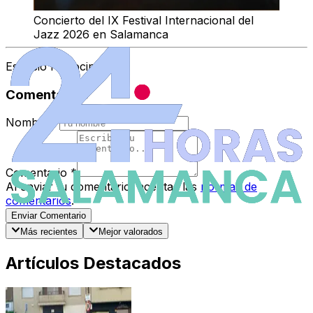
Concierto del IX Festival Internacional del
Jazz 2026 en Salamanca
Espacio Patrocinado
Comentarios
Nombre
*
Comentario
*
Al enviar tu comentario, aceptas las
normas de
comentarios
.
Enviar Comentario
Más recientes
Mejor valorados
Artículos Destacados