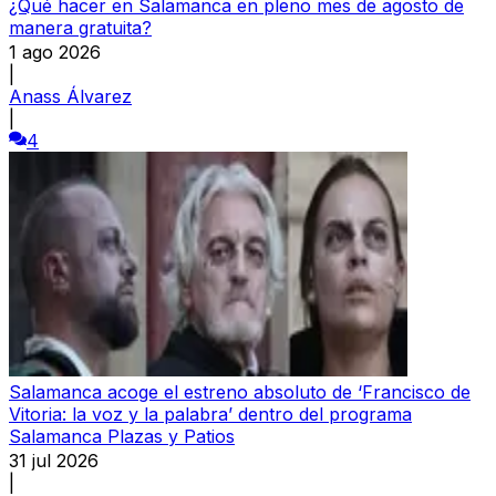
¿Qué hacer en Salamanca en pleno mes de agosto de
manera gratuita?
1 ago 2026
|
Anass Álvarez
|
4
Salamanca acoge el estreno absoluto de ‘Francisco de
Vitoria: la voz y la palabra’ dentro del programa
Salamanca Plazas y Patios
31 jul 2026
|