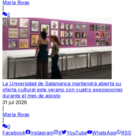
María Rivas
|
2
La Universidad de Salamanca mantendrá abierta su
oferta cultural este verano con cuatro exposiciones
durante el mes de agosto
31 jul 2026
|
María Rivas
|
0
Facebook
Instagram
X
YouTube
WhatsApp
RSS