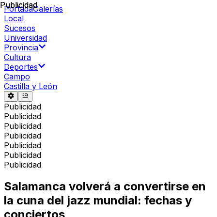
Publicidad
Publicidad
Portada
Galerías
Local
Sucesos
Universidad
Provincia
Cultura
Deportes
Campo
Castilla y León
Publicidad
Publicidad
Publicidad
Publicidad
Publicidad
Publicidad
Publicidad
Salamanca volverá a convertirse en
la cuna del jazz mundial: fechas y
conciertos