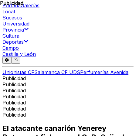
Publicidad
Publicidad
Portada
Galerías
Local
Sucesos
Universidad
Provincia
Cultura
Deportes
Campo
Castilla y León
Unionistas CF
Salamanca CF UDS
Perfumerías Avenida
Publicidad
Publicidad
Publicidad
Publicidad
Publicidad
Publicidad
Publicidad
El atacante canarión Yenerey