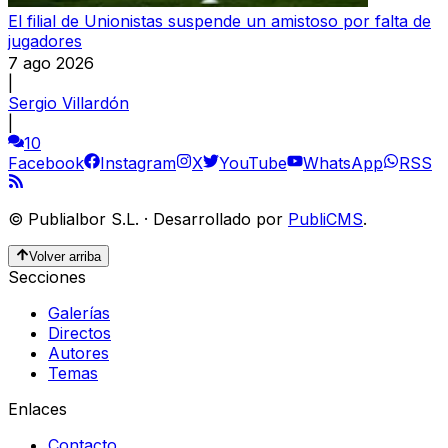
El filial de Unionistas suspende un amistoso por falta de
jugadores
7 ago 2026
|
Sergio Villardón
|
10
Facebook
Instagram
X
YouTube
WhatsApp
RSS
©
Publialbor S.L.
·
Desarrollado por
PubliCMS
.
Volver arriba
Secciones
Galerías
Directos
Autores
Temas
Enlaces
Contacto