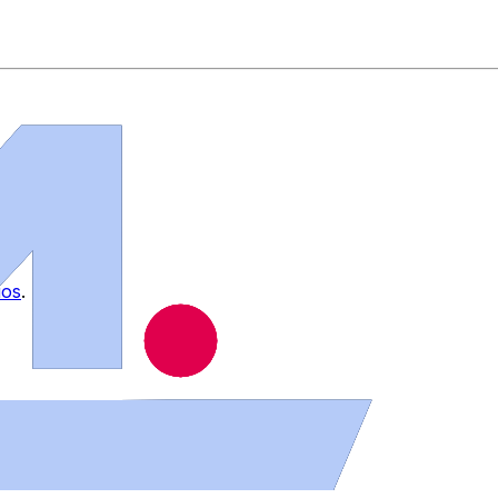
ios
.