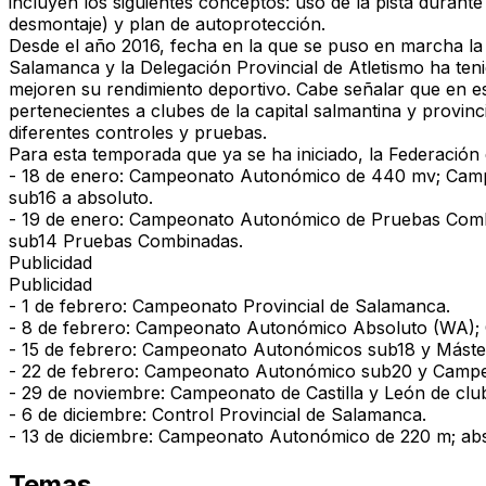
incluyen los siguientes conceptos: uso de la pista durant
desmontaje) y plan de autoprotección.
Desde el año 2016, fecha en la que se puso en marcha la
Salamanca y la Delegación Provincial de Atletismo ha teni
mejoren su rendimiento deportivo. Cabe señalar que en esta
pertenecientes a clubes de la capital salmantina y provin
diferentes controles y pruebas.
Para esta temporada que ya se ha iniciado, la Federación d
- 18 de enero: Campeonato Autonómico de 440 mv; Cam
sub16 a absoluto.
- 19 de enero: Campeonato Autonómico de Pruebas Com
sub14 Pruebas Combinadas.
Publicidad
Publicidad
- 1 de febrero: Campeonato Provincial de Salamanca.
- 8 de febrero: Campeonato Autonómico Absoluto (WA); 
- 15 de febrero: Campeonato Autonómicos sub18 y Máste
- 22 de febrero: Campeonato Autonómico sub20 y Camp
- 29 de noviembre: Campeonato de Castilla y León de clu
- 6 de diciembre: Control Provincial de Salamanca.
- 13 de diciembre: Campeonato Autonómico de 220 m; ab
Temas