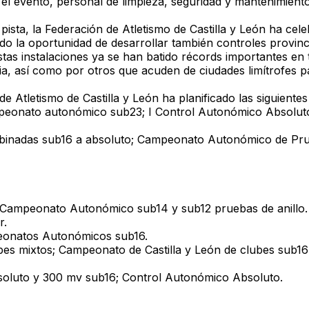
e el evento, personal de limpieza, seguridad y mantenimient
 pista, la Federación de Atletismo de Castilla y León ha 
do la oportunidad de desarrollar también controles provinc
s instalaciones ya se han batido récords importantes en tod
cia, así como por otros que acuden de ciudades limítrofes p
e Atletismo de Castilla y León ha planificado las siguiente
peonato autonómico sub23; I Control Autonómico Absolu
binadas sub16 a absoluto; Campeonato Autonómico de P
Campeonato Autonómico sub14 y sub12 pruebas de anillo.
r.
eonatos Autonómicos sub16.
bes mixtos; Campeonato de Castilla y León de clubes sub16
soluto y 300 mv sub16; Control Autonómico Absoluto.