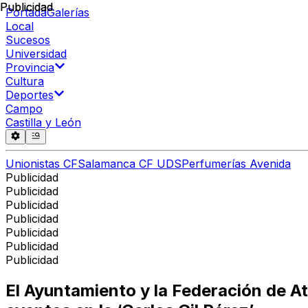
Publicidad
Publicidad
Portada
Galerías
Local
Sucesos
Universidad
Provincia
Cultura
Deportes
Campo
Castilla y León
Unionistas CF
Salamanca CF UDS
Perfumerías Avenida
Publicidad
Publicidad
Publicidad
Publicidad
Publicidad
Publicidad
Publicidad
El Ayuntamiento y la Federación de At