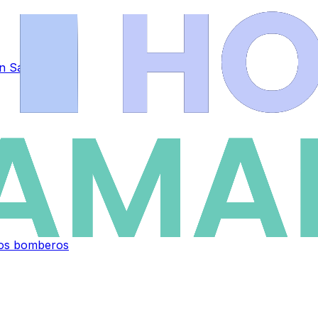
 en Salamanca
 los bomberos