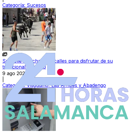
Categoría:
Sucesos
Saucelle se echa a las calles para disfrutar de su
tradicional encierro
9 ago 2026
|
Categoría:
Vitigudino, Las Arribes y Abadengo