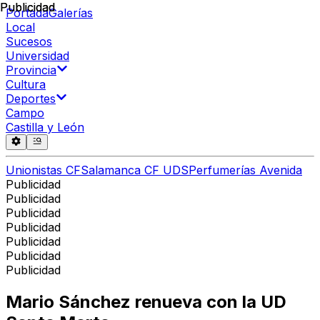
Publicidad
Publicidad
Portada
Galerías
Local
Sucesos
Universidad
Provincia
Cultura
Deportes
Campo
Castilla y León
Unionistas CF
Salamanca CF UDS
Perfumerías Avenida
Publicidad
Publicidad
Publicidad
Publicidad
Publicidad
Publicidad
Publicidad
Mario Sánchez renueva con la UD