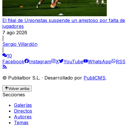
El filial de Unionistas suspende un amistoso por falta de
jugadores
7 ago 2026
|
Sergio Villardón
|
10
Facebook
Instagram
X
YouTube
WhatsApp
RSS
©
Publialbor S.L.
·
Desarrollado por
PubliCMS
.
Volver arriba
Secciones
Galerías
Directos
Autores
Temas