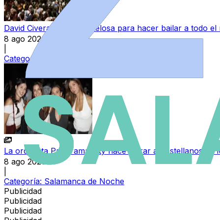
David Civera llega a Valdelosa para hacer bailar a todo 
8 ago 2026
|
Categoría:
Ledesma y Campo Charro
La orquesta Panorama City hace vibrar a Castellanos de 
8 ago 2026
|
Categoría:
Salamanca de Noche
Publicidad
Publicidad
Publicidad