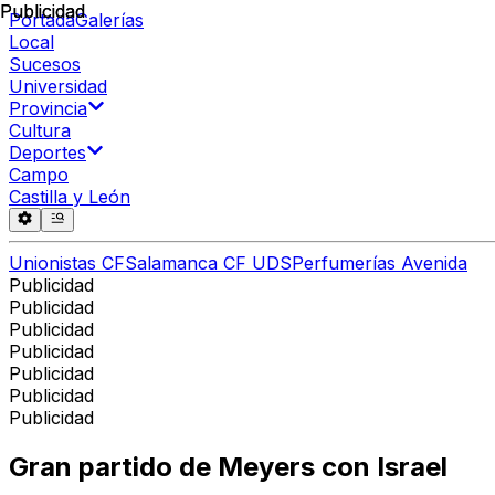
Publicidad
Publicidad
Portada
Galerías
Local
Sucesos
Universidad
Provincia
Cultura
Deportes
Campo
Castilla y León
Unionistas CF
Salamanca CF UDS
Perfumerías Avenida
Publicidad
Publicidad
Publicidad
Publicidad
Publicidad
Publicidad
Publicidad
Gran partido de Meyers con Israel