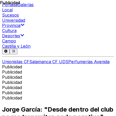
Publicidad
Publicidad
Portada
Galerías
Local
Sucesos
Universidad
Provincia
Cultura
Deportes
Campo
Castilla y León
Unionistas CF
Salamanca CF UDS
Perfumerías Avenida
Publicidad
Publicidad
Publicidad
Publicidad
Publicidad
Publicidad
Publicidad
Jorge García: "Desde dentro del club