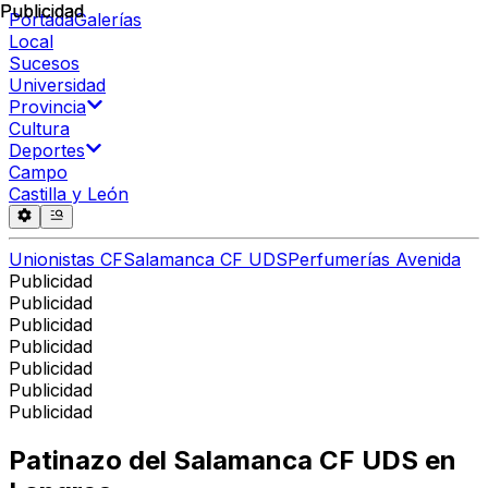
Publicidad
Publicidad
Portada
Galerías
Local
Sucesos
Universidad
Provincia
Cultura
Deportes
Campo
Castilla y León
Unionistas CF
Salamanca CF UDS
Perfumerías Avenida
Publicidad
Publicidad
Publicidad
Publicidad
Publicidad
Publicidad
Publicidad
Patinazo del Salamanca CF UDS en