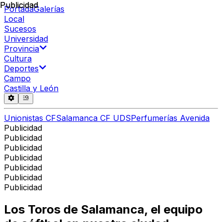
Publicidad
Publicidad
Portada
Galerías
Local
Sucesos
Universidad
Provincia
Cultura
Deportes
Campo
Castilla y León
Unionistas CF
Salamanca CF UDS
Perfumerías Avenida
Publicidad
Publicidad
Publicidad
Publicidad
Publicidad
Publicidad
Publicidad
Los Toros de Salamanca, el equipo