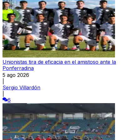
Unionistas tira de eficacia en el amistoso ante la
Ponferradina
5 ago 2026
|
Sergio Villardón
|
6