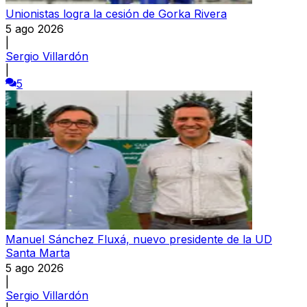
Unionistas logra la cesión de Gorka Rivera
5 ago 2026
|
Sergio Villardón
|
5
Manuel Sánchez Fluxá, nuevo presidente de la UD
Santa Marta
5 ago 2026
|
Sergio Villardón