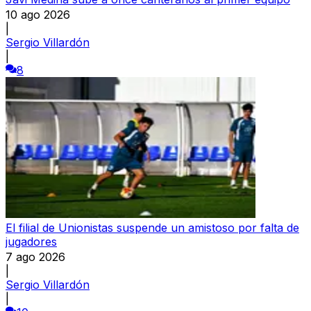
10 ago 2026
|
Sergio Villardón
|
8
El filial de Unionistas suspende un amistoso por falta de
jugadores
7 ago 2026
|
Sergio Villardón
|