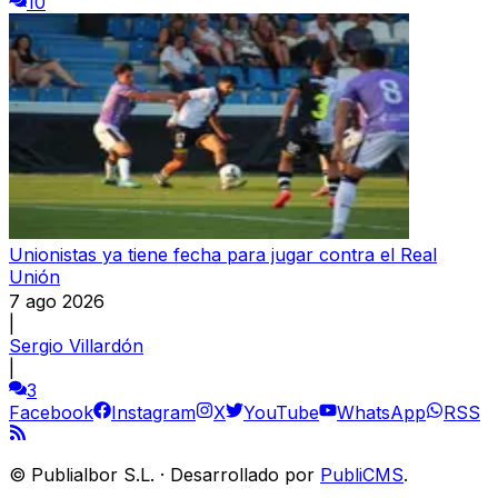
10
Unionistas ya tiene fecha para jugar contra el Real
Unión
7 ago 2026
|
Sergio Villardón
|
3
Facebook
Instagram
X
YouTube
WhatsApp
RSS
©
Publialbor S.L.
·
Desarrollado por
PubliCMS
.