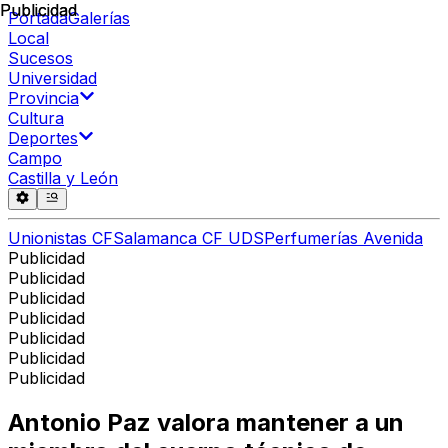
Publicidad
Publicidad
Portada
Galerías
Local
Sucesos
Universidad
Provincia
Cultura
Deportes
Campo
Castilla y León
Unionistas CF
Salamanca CF UDS
Perfumerías Avenida
Publicidad
Publicidad
Publicidad
Publicidad
Publicidad
Publicidad
Publicidad
Antonio Paz valora mantener a un