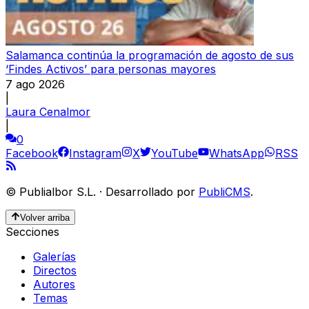
Salamanca continúa la programación de agosto de sus
‘Findes Activos’ para personas mayores
7 ago 2026
|
Laura Cenalmor
|
0
Facebook
Instagram
X
YouTube
WhatsApp
RSS
©
Publialbor S.L.
·
Desarrollado por
PubliCMS
.
Volver arriba
Secciones
Galerías
Directos
Autores
Temas