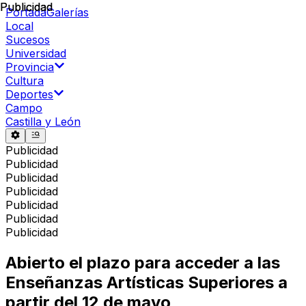
Publicidad
Publicidad
Portada
Galerías
Local
Sucesos
Universidad
Provincia
Cultura
Deportes
Campo
Castilla y León
Publicidad
Publicidad
Publicidad
Publicidad
Publicidad
Publicidad
Publicidad
Abierto el plazo para acceder a las
Enseñanzas Artísticas Superiores a
partir del 12 de mayo