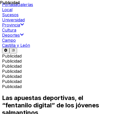
Publicidad
Publicidad
Portada
Galerías
Local
Sucesos
Universidad
Provincia
Cultura
Deportes
Campo
Castilla y León
Publicidad
Publicidad
Publicidad
Publicidad
Publicidad
Publicidad
Publicidad
Las apuestas deportivas, el
“fentanilo digital” de los jóvenes
salmantinos