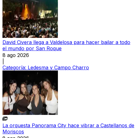
David Civera llega a Valdelosa para hacer bailar a todo
el mundo por San Roque
8 ago 2026
|
Categoría:
Ledesma y Campo Charro
La orquesta Panorama City hace vibrar a Castellanos de
Moriscos