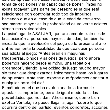
toma de decisiones y la capacidad de poner límites no
exista todavía”. Esta parte del cerebro es la que está
relacionada con controlar todo tipo de impulsos,
haciendo que en el caso de que la edad de comienzo
sea menor, mayor es la probabilidad de volverse adictos
siendo más vulnerables.
La psicóloga de
ASALJAR
, que únicamente trata desde
la asociación a personas mayores de edad, también ha
indicado que la evolución del juego de lo presencial a lo
online aumenta la posibilidad de que cualquier persona
sea adicta al juego: “Antes eran en máquinas
tragaperras, bingos y salones de juegos, pero ahora
podemos hacerlo desde el móvil, una tablet o el
ordenador”, siendo la velocidad de juego mucho mayor
sin tener que desplazarnos físicamente hasta los lugares
de apuestas. Ante esto, expone que “podemos apostar a
cualquier hora del día”.
El método en el que ha evolucionado la forma de
apostar es importante, pero de igual modo lo es las
posibilidades que nos dan. Ahora mismo, como bien
explica Ventola, se puede llegar a jugar “sobre lo que
ocurrirá dentro del partido,
eventos
concretos, acciones