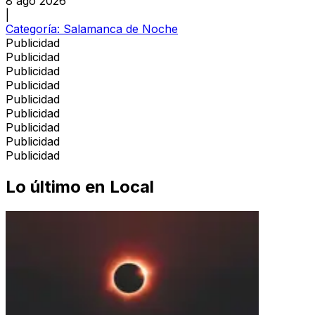
8 ago 2026
|
Categoría:
Salamanca de Noche
Publicidad
Publicidad
Publicidad
Publicidad
Publicidad
Publicidad
Publicidad
Publicidad
Publicidad
Lo último en
Local