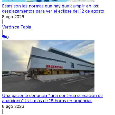
Estas son las normas que hay que cumplir en los
desplazamientos para ver el eclipse del 12 de agosto
8 ago 2026
|
Verónica Tapia
|
0
Una paciente denuncia "una continua sensación de
abandono" tras más de 18 horas en urgencias
8 ago 2026
|