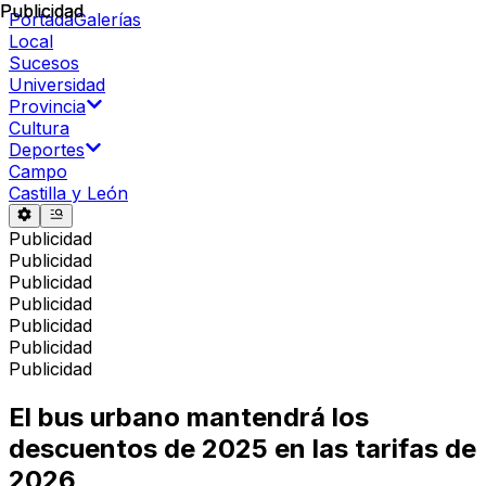
Publicidad
Publicidad
Portada
Galerías
Local
Sucesos
Universidad
Provincia
Cultura
Deportes
Campo
Castilla y León
Publicidad
Publicidad
Publicidad
Publicidad
Publicidad
Publicidad
Publicidad
El bus urbano mantendrá los
descuentos de 2025 en las tarifas de
2026