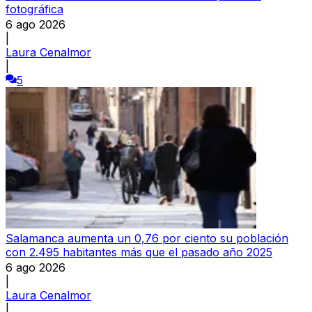
fotográfica
6 ago 2026
|
Laura Cenalmor
|
5
Salamanca aumenta un 0,76 por ciento su población
con 2.495 habitantes más que el pasado año 2025
6 ago 2026
|
Laura Cenalmor
|