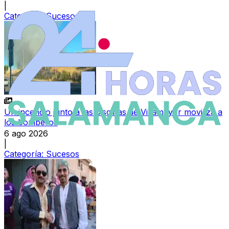
|
Categoría:
Sucesos
Un incendio junto a las piscinas de Villamayor moviliza a
los bomberos
6 ago 2026
|
Categoría:
Sucesos