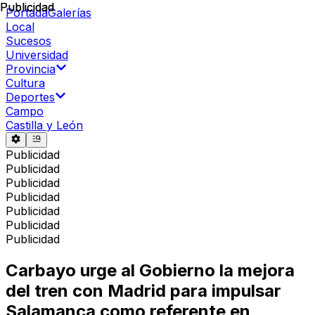
Publicidad
Publicidad
Portada
Galerías
Local
Sucesos
Universidad
Provincia
Cultura
Deportes
Campo
Castilla y León
Publicidad
Publicidad
Publicidad
Publicidad
Publicidad
Publicidad
Publicidad
Carbayo urge al Gobierno la mejora
del tren con Madrid para impulsar
Salamanca como referente en