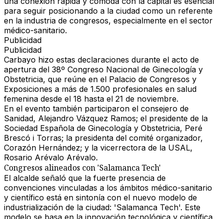
una conexión rápida y cómoda con la capital es esencial
para seguir posicionando a la ciudad como un referente
en la industria de congresos, especialmente en el sector
médico-sanitario.
Publicidad
Publicidad
Carbayo hizo estas declaraciones durante el acto de
apertura del
38º Congreso Nacional de Ginecología y
Obstetricia
, que reúne en el Palacio de Congresos y
Exposiciones a más de
1.500 profesionales
en salud
femenina desde el 18 hasta el 21 de noviembre.
En el evento también participaron el consejero de
Sanidad,
Alejandro Vázquez Ramos
; el presidente de la
Sociedad Española de Ginecología y Obstetricia, Peré
Brescó i Torras; la presidenta del comité organizador,
Corazón Hernández; y la vicerrectora de la USAL,
Rosario Arévalo Arévalo.
Congresos alineados con 'Salamanca Tech'
El alcalde señaló que la fuerte presencia de
convenciones vinculadas a los ámbitos médico-sanitario
y científico está en sintonía con el nuevo modelo de
industrialización de la ciudad:
'Salamanca Tech'
. Este
modelo se basa en la innovación tecnológica y científica,