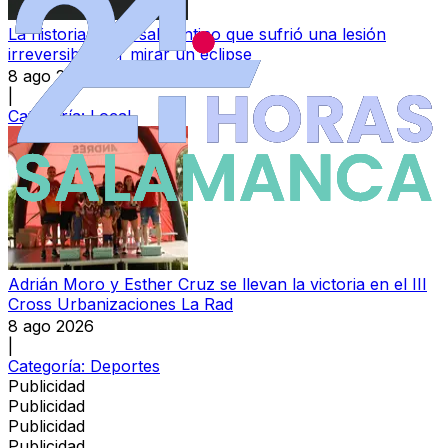
La historia de un salmantino que sufrió una lesión
irreversible por mirar un eclipse
8 ago 2026
|
Categoría:
Local
Adrián Moro y Esther Cruz se llevan la victoria en el III
Cross Urbanizaciones La Rad
8 ago 2026
|
Categoría:
Deportes
Publicidad
Publicidad
Publicidad
Publicidad