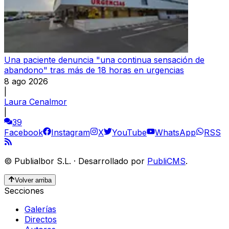
Una paciente denuncia "una continua sensación de
abandono" tras más de 18 horas en urgencias
8 ago 2026
|
Laura Cenalmor
|
39
Facebook
Instagram
X
YouTube
WhatsApp
RSS
©
Publialbor S.L.
·
Desarrollado por
PubliCMS
.
Volver arriba
Secciones
Galerías
Directos