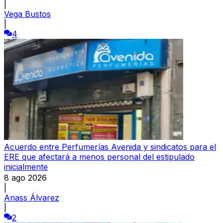
|
Vega Bustos
|
4
Acuerdo entre Perfumerías Avenida y sindicatos para el
ERE que afectará a menos personal del estipulado
inicialmente
8 ago 2026
|
Anass Álvarez
|
2