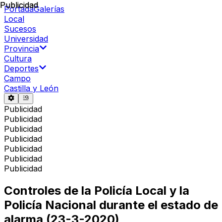
Publicidad
Publicidad
Portada
Galerías
Local
Sucesos
Universidad
Provincia
Cultura
Deportes
Campo
Castilla y León
Publicidad
Publicidad
Publicidad
Publicidad
Publicidad
Publicidad
Publicidad
Controles de la Policía Local y la
Policía Nacional durante el estado de
alarma (23-3-2020)