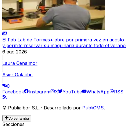
El Fab Lab de Tormes+ abre por primera vez en agosto
y permite reservar su maquinaria durante todo el verano
6 ago 2026
|
Laura Cenalmor
|
Asier Galache
|
0
Facebook
Instagram
X
YouTube
WhatsApp
RSS
©
Publialbor S.L.
·
Desarrollado por
PubliCMS
.
Volver arriba
Secciones