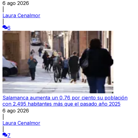
6 ago 2026
|
Laura Cenalmor
|
6
Salamanca aumenta un 0,76 por ciento su población
con 2.495 habitantes más que el pasado año 2025
6 ago 2026
|
Laura Cenalmor
|
7