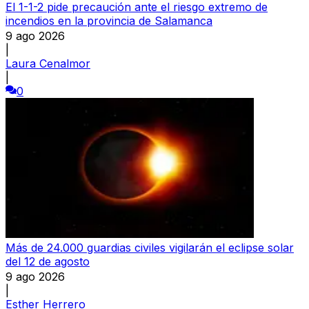
El 1-1-2 pide precaución ante el riesgo extremo de
incendios en la provincia de Salamanca
9 ago 2026
|
Laura Cenalmor
|
0
Más de 24.000 guardias civiles vigilarán el eclipse solar
del 12 de agosto
9 ago 2026
|
Esther Herrero