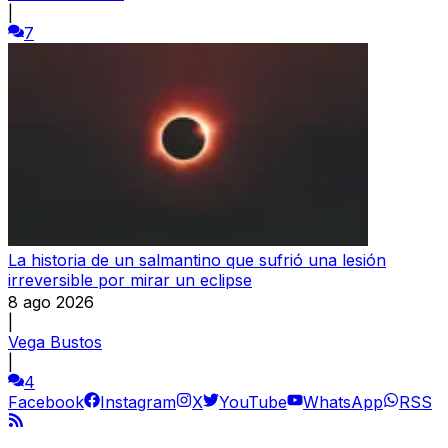
|
7
La historia de un salmantino que sufrió una lesión
irreversible por mirar un eclipse
8 ago 2026
|
Vega Bustos
|
4
Facebook
Instagram
X
YouTube
WhatsApp
RSS