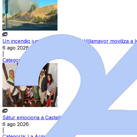
Un incendio junto a las piscinas de Villamayor moviliza a
6 ago 2026
|
Categoría:
Sucesos
Sátur emociona a Castellanos de Moriscos en el año de su
6 ago 2026
|
Categoría:
La Armuña