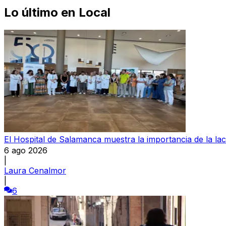
Lo último en
Local
El Hospital de Salamanca muestra la importancia de la la
6 ago 2026
|
Laura Cenalmor
|
6