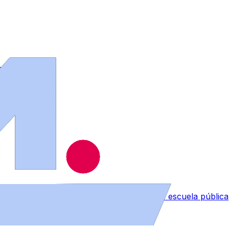
 los bomberos
 despedida reivindicando el sentimiento de escuela pública