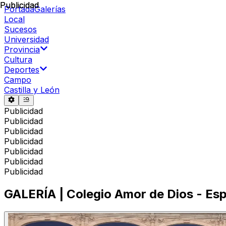
Publicidad
Publicidad
Portada
Galerías
Local
Sucesos
Universidad
Provincia
Cultura
Deportes
Campo
Castilla y León
Publicidad
Publicidad
Publicidad
Publicidad
Publicidad
Publicidad
Publicidad
GALERÍA | Colegio Amor de Dios - Es