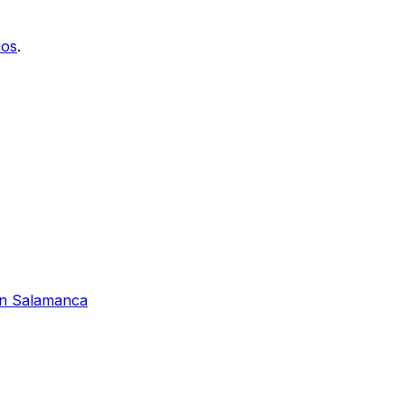
ios
.
 en Salamanca