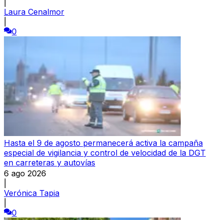
|
Laura Cenalmor
|
0
Hasta el 9 de agosto permanecerá activa la campaña
especial de vigilancia y control de velocidad de la DGT
en carreteras y autovías
6 ago 2026
|
Verónica Tapia
|
0