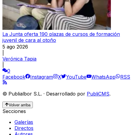
La Junta oferta 190 plazas de cursos de formación
juvenil de cara al otoño
5 ago 2026
|
Verónica Tapia
|
0
Facebook
Instagram
X
YouTube
WhatsApp
RSS
©
Publialbor S.L.
·
Desarrollado por
PubliCMS
.
Volver arriba
Secciones
Galerías
Directos
Autores