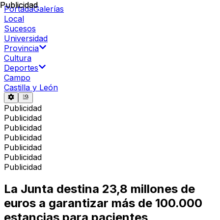
Publicidad
Publicidad
Portada
Galerías
Local
Sucesos
Universidad
Provincia
Cultura
Deportes
Campo
Castilla y León
Publicidad
Publicidad
Publicidad
Publicidad
Publicidad
Publicidad
Publicidad
La Junta destina 23,8 millones de
euros a garantizar más de 100.000
estancias para pacientes