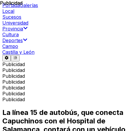
Publicidad
Publicidad
Portada
Galerías
Local
Sucesos
Universidad
Provincia
Cultura
Deportes
Campo
Castilla y León
Publicidad
Publicidad
Publicidad
Publicidad
Publicidad
Publicidad
Publicidad
La línea 15 de autobús, que conecta
Capuchinos con el Hospital de
Salamanca, contará con un vehículo