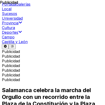
Publicidad
Publicidad
Portada
Galerías
Local
Sucesos
Universidad
Provincia
Cultura
Deportes
Campo
Castilla y León
Publicidad
Publicidad
Publicidad
Publicidad
Publicidad
Publicidad
Publicidad
Salamanca celebra la marcha del
Orgullo con un recorrido entre la
Plaza de la Constitución y la Plaza