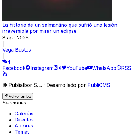
La historia de un salmantino que sufrió una lesión
irreversible por mirar un eclipse
8 ago 2026
|
Vega Bustos
|
4
Facebook
Instagram
X
YouTube
WhatsApp
RSS
©
Publialbor S.L.
·
Desarrollado por
PubliCMS
.
Volver arriba
Secciones
Galerías
Directos
Autores
Temas