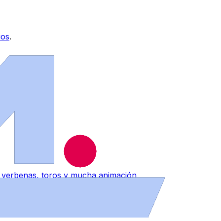
ios
.
n verbenas, toros y mucha animación