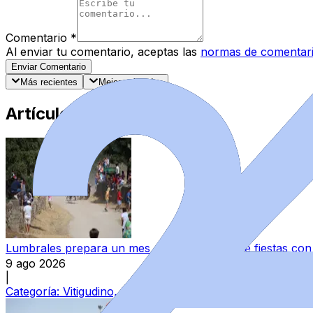
Comentario
*
Al enviar tu comentario, aceptas las
normas de comentar
Enviar Comentario
Más recientes
Mejor valorados
Artículos Destacados
Lumbrales prepara un mes de agosto lleno de fiestas co
9 ago 2026
|
Categoría:
Vitigudino, Las Arribes y Abadengo