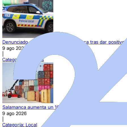
Denunciado un motorista en Salamanca tras dar positivo e
9 ago 2026
|
Categoría:
Sucesos
Salamanca aumenta un 10,1% sus exportaciones y permane
9 ago 2026
|
Categoría:
Local