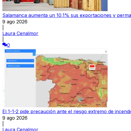
Salamanca aumenta un 10,1% sus exportaciones y permane
9 ago 2026
|
Laura Cenalmor
|
0
El 1-1-2 pide precaución ante el riesgo extremo de incend
9 ago 2026
|
Laura Cenalmor