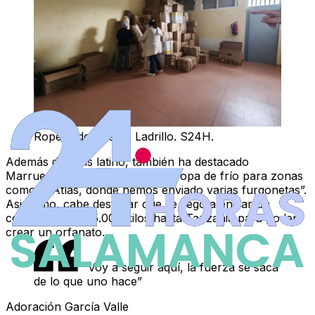
Ropero de Puente Ladrillo. S24H.
Además del país latino, también ha destacado
Marruecos, donde “ha enviado ropa de frío para zonas
como el Atlas, donde hemos enviado varias furgonetas”.
Asimismo, cabe destacar que se llegó a enviar un
contenedor de 15.000 kilos hasta Tanzania para poder
crear un orfanato.
"Voy a seguir aquí, la fuerza se saca
de lo que uno hace”
Adoración García Valle