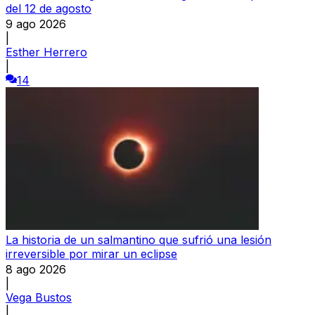
del 12 de agosto
9 ago 2026
|
Esther Herrero
|
14
La historia de un salmantino que sufrió una lesión
irreversible por mirar un eclipse
8 ago 2026
|
Vega Bustos
|