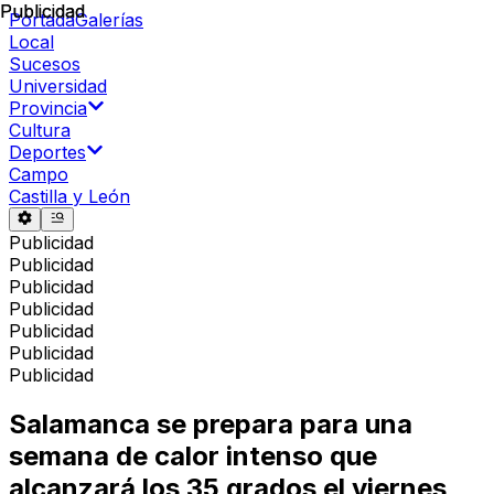
Publicidad
Publicidad
Portada
Galerías
Local
Sucesos
Universidad
Provincia
Cultura
Deportes
Campo
Castilla y León
Publicidad
Publicidad
Publicidad
Publicidad
Publicidad
Publicidad
Publicidad
Salamanca se prepara para una
semana de calor intenso que
alcanzará los 35 grados el viernes,