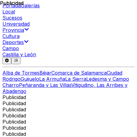
Publicidad
Publicidad
Portada
Galerías
Local
Sucesos
Universidad
Provincia
Cultura
Deportes
Campo
Castilla y León
Alba de Tormes
Béjar
Comarca de Salamanca
Ciudad
Rodrigo
Guijuelo
La Armuña
La Sierra
Ledesma y Campo
Charro
Peñaranda y Las Villas
Vitigudino, Las Arribes y
Abadengo
Publicidad
Publicidad
Publicidad
Publicidad
Publicidad
Publicidad
Publicidad