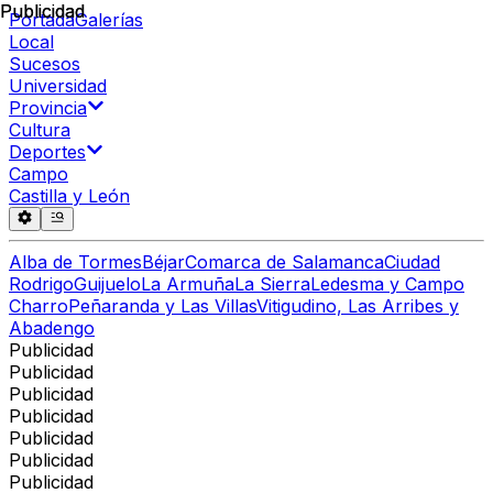
Publicidad
Publicidad
Portada
Galerías
Local
Sucesos
Universidad
Provincia
Cultura
Deportes
Campo
Castilla y León
Alba de Tormes
Béjar
Comarca de Salamanca
Ciudad
Rodrigo
Guijuelo
La Armuña
La Sierra
Ledesma y Campo
Charro
Peñaranda y Las Villas
Vitigudino, Las Arribes y
Abadengo
Publicidad
Publicidad
Publicidad
Publicidad
Publicidad
Publicidad
Publicidad