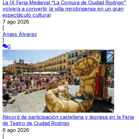
La IX Feria Medieval “La Conjura de Ciudad Rodrigo”
volverá a convertir la villa mirobrigense en un gran
espectáculo cultural
7 ago 2026
|
Anass Álvarez
|
0
Récord de participación castellana y leonesa en la Feria
de Teatro de Ciudad Rodrigo
6 ago 2026
|