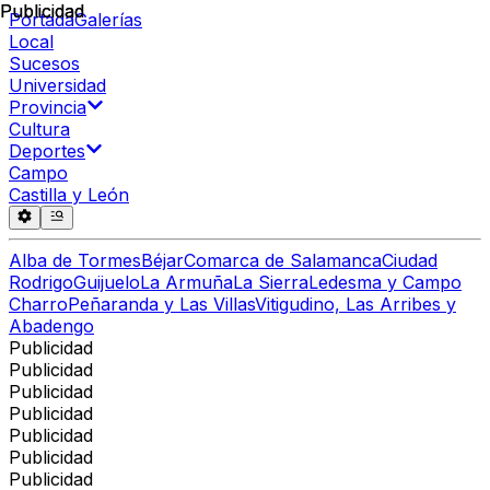
Publicidad
Publicidad
Portada
Galerías
Local
Sucesos
Universidad
Provincia
Cultura
Deportes
Campo
Castilla y León
Alba de Tormes
Béjar
Comarca de Salamanca
Ciudad
Rodrigo
Guijuelo
La Armuña
La Sierra
Ledesma y Campo
Charro
Peñaranda y Las Villas
Vitigudino, Las Arribes y
Abadengo
Publicidad
Publicidad
Publicidad
Publicidad
Publicidad
Publicidad
Publicidad