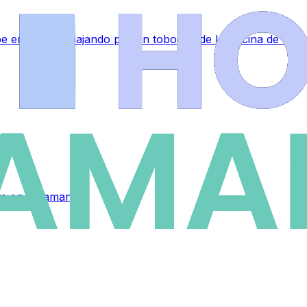
lpe en la nuca bajando por un tobogán de la piscina de La 
eta en Salamanca