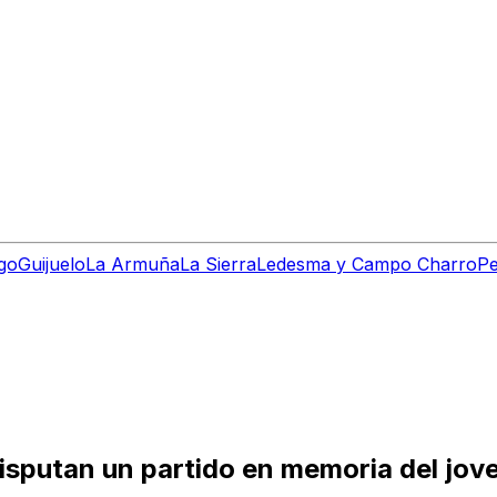
go
Guijuelo
La Armuña
La Sierra
Ledesma y Campo Charro
Pe
isputan un partido en memoria del jov