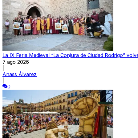
La IX Feria Medieval “La Conjura de Ciudad Rodrigo” volve
7 ago 2026
|
Anass Álvarez
|
0