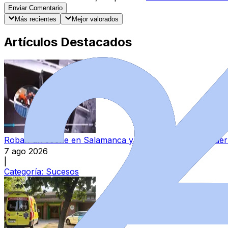
Enviar Comentario
Más recientes
Mejor valorados
Artículos Destacados
Roban un coche en Salamanca y lo utilizan para sustraer 
7 ago 2026
|
Categoría:
Sucesos