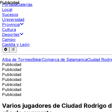
Publicidad
Publicidad
Portada
Galerías
Local
Sucesos
Universidad
Provincia
Cultura
Deportes
Campo
Castilla y León
Alba de Tormes
Béjar
Comarca de Salamanca
Ciudad Rodri
Publicidad
Publicidad
Publicidad
Publicidad
Publicidad
Publicidad
Publicidad
Varios jugadores de Ciudad Rodrigo d