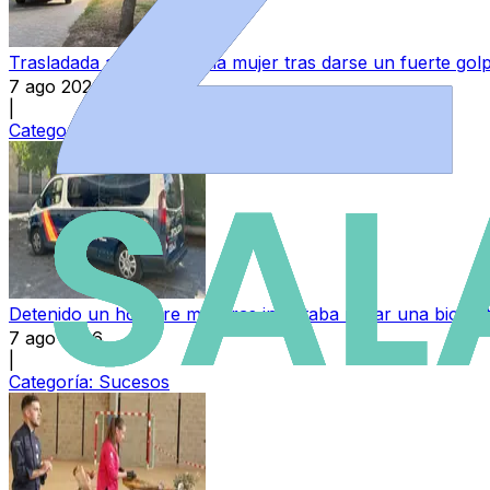
Trasladada al hospital una mujer tras darse un fuerte go
7 ago 2026
|
Categoría:
Sucesos
Detenido un hombre mientras intentaba robar una bicicl
7 ago 2026
|
Categoría:
Sucesos