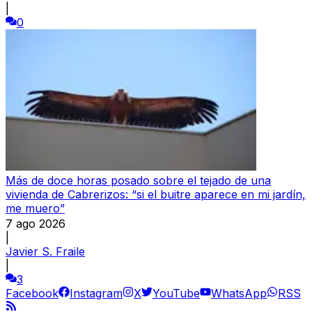
|
0
Más de doce horas posado sobre el tejado de una
vivienda de Cabrerizos: “si el buitre aparece en mi jardín,
me muero”
7 ago 2026
|
Javier S. Fraile
|
3
Facebook
Instagram
X
YouTube
WhatsApp
RSS