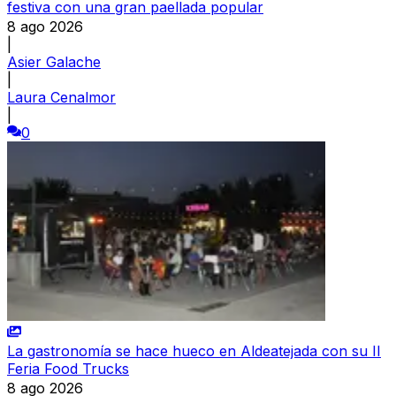
festiva con una gran paellada popular
8 ago 2026
|
Asier Galache
|
Laura Cenalmor
|
0
La gastronomía se hace hueco en Aldeatejada con su II
Feria Food Trucks
8 ago 2026