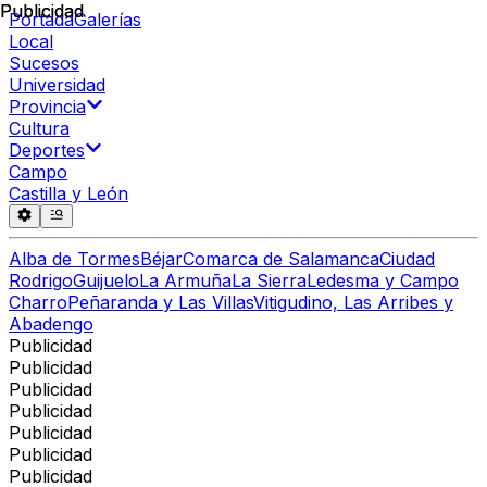
Publicidad
Publicidad
Portada
Galerías
Local
Sucesos
Universidad
Provincia
Cultura
Deportes
Campo
Castilla y León
Alba de Tormes
Béjar
Comarca de Salamanca
Ciudad
Rodrigo
Guijuelo
La Armuña
La Sierra
Ledesma y Campo
Charro
Peñaranda y Las Villas
Vitigudino, Las Arribes y
Abadengo
Publicidad
Publicidad
Publicidad
Publicidad
Publicidad
Publicidad
Publicidad