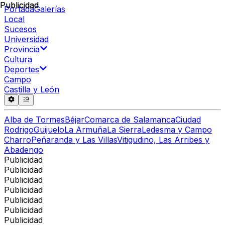
Publicidad
Publicidad
Portada
Galerías
Local
Sucesos
Universidad
Provincia
Cultura
Deportes
Campo
Castilla y León
Alba de Tormes
Béjar
Comarca de Salamanca
Ciudad
Rodrigo
Guijuelo
La Armuña
La Sierra
Ledesma y Campo
Charro
Peñaranda y Las Villas
Vitigudino, Las Arribes y
Abadengo
Publicidad
Publicidad
Publicidad
Publicidad
Publicidad
Publicidad
Publicidad