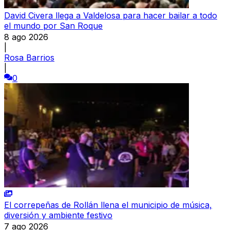
David Civera llega a Valdelosa para hacer bailar a todo
el mundo por San Roque
8 ago 2026
|
Rosa Barrios
|
0
El correpeñas de Rollán llena el municipio de música,
diversión y ambiente festivo
7 ago 2026