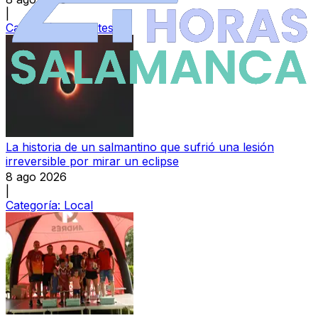
|
Categoría:
Deportes
La historia de un salmantino que sufrió una lesión
irreversible por mirar un eclipse
8 ago 2026
|
Categoría:
Local